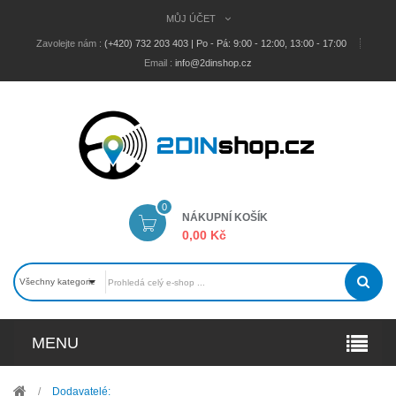
MŮJ ÚČET
Zavolejte nám :
(+420) 732 203 403 | Po - Pá: 9:00 - 12:00, 13:00 - 17:00
Email :
info@2dinshop.cz
0
NÁKUPNÍ KOŠÍK
0,00 Kč
Všechny kategorie
MENU
/
Dodavatelé: